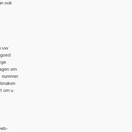
an ook
n uw
 goed
ege
ragen om
) nummer.
bruiken
kt om u
web-