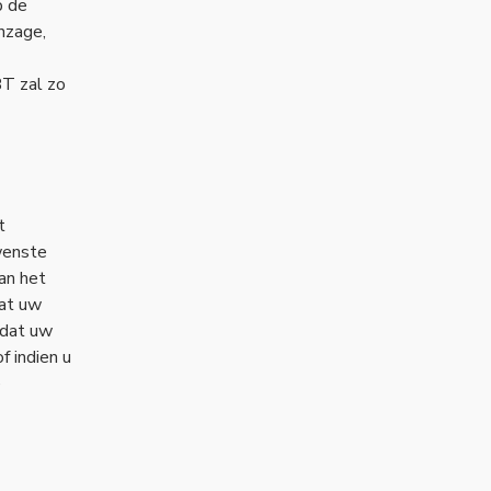
p de
nzage,
T zal zo
t
wenste
an het
dat uw
 dat uw
f indien u
e