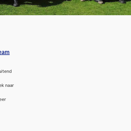
Team
uitend
ek naar
eer