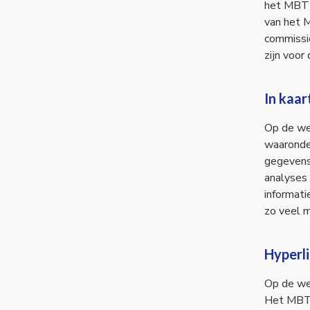
het MBT d
van het M
commissie
zijn voor
In kaa
Op de we
waaronder
gegevens
analyses
informat
zo veel m
Hyperl
Op de we
Het MBT s