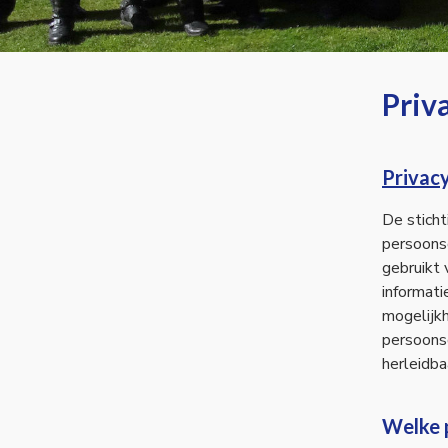
Priv
Privac
De stich
persoons
gebruikt
informati
mogelijkh
persoonsg
herleidba
Welke 