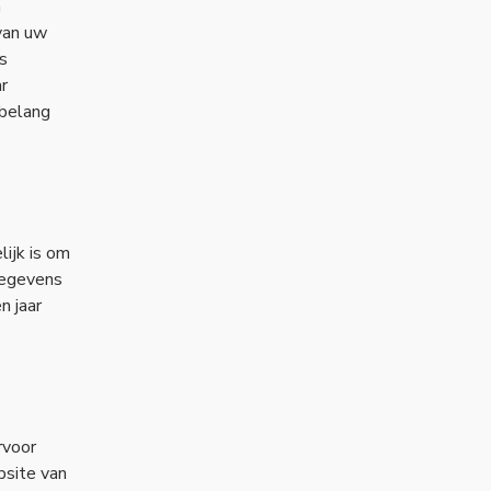
n
van uw
s
r
 belang
ijk is om
gegevens
n jaar
rvoor
bsite van