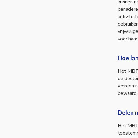
kunnen ne
benadere
activite
gebruiken
vrijwilli
voor haar
Hoe la
Het MBT 
de doele
worden na
bewaard.
Delen 
Het MBT 
toestemm