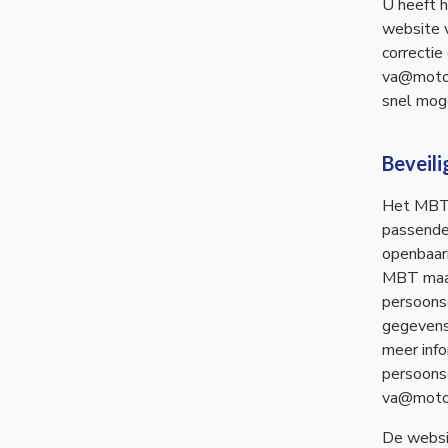
U heeft h
website v
correctie
va@motor
snel moge
Beveil
Het MBT 
passende
openbaar
MBT maak
persoonsg
gegevens 
meer inf
persoons
va@motor
De websi