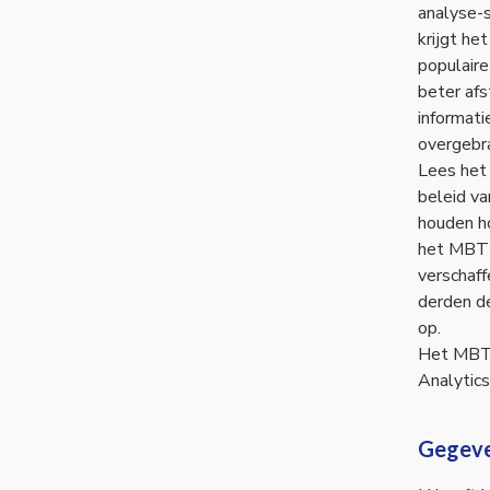
analyse-s
krijgt he
populair
beter af
informati
overgebra
Lees het 
beleid va
houden h
het MBT 
verschaff
derden d
op.
Het MBT 
Analytics
Gegeve