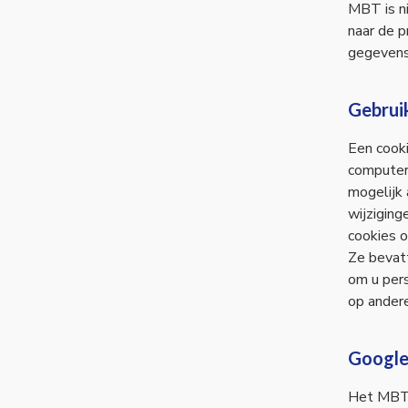
MBT is ni
naar de p
gegevens
Gebrui
Een cooki
computer
mogelijk 
wijzigin
cookies o
Ze bevat
om u pers
op andere
Google
Het MBT 