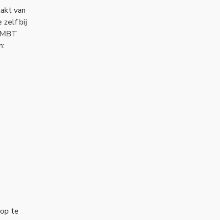
akt van
zelf bij
t MBT
n:
op te