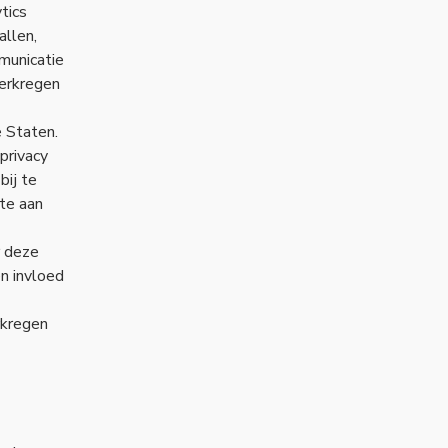
tics
allen,
municatie
erkregen
 Staten.
privacy
bij te
te aan
r deze
n invloed
kregen