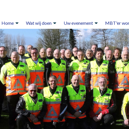
Home
Wat wij doen
Uw evenement
MBT'er wo