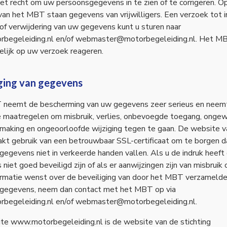
et recht om uw persoonsgegevens in te zien of te corrigeren. O
an het MBT staan gegevens van vrijwilligers. Een verzoek tot i
 of verwijdering van uw gegevens kunt u sturen naar
begeleiding.nl en/of webmaster@motorbegeleiding.nl. Het MB
lijk op uw verzoek reageren.
iging van gegevens
neemt de bescherming van uw gegevens zeer serieus en neem
 maatregelen om misbruik, verlies, onbevoegde toegang, onge
making en ongeoorloofde wijziging tegen te gaan. De website v
t gebruik van een betrouwbaar SSL-certificaat om te borgen 
egevens niet in verkeerde handen vallen. Als u de indruk heeft
niet goed beveiligd zijn of als er aanwijzingen zijn van misbruik o
ormatie wenst over de beveiliging van door het MBT verzameld
gegevens, neem dan contact met het MBT op via
begeleiding.nl en/of webmaster@motorbegeleiding.nl.
te www.motorbegeleiding.nl is de website van de stichting